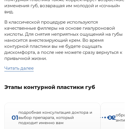
изменения губ, возвращая им молодой и «сочный»
вид.
В классической процедуре используются
качественные филлеры на основе гиалуроновой
кислоты. Для снятия неприятных ощущений на губы
наносится анестезирующий крем. Во время
контурной пластики вы не будете ощущать
дискомфорта, а после нее можете сразу вернуться к
привычной жизни.
Читать далее
Данная процедура требует большого врачебного
опыта, современных препаратов и высокого
художественного вкуса. Ваш личный врач станет
умелым творцом, который легкими штрихами
Этапы контурной пластики губ
превратит ваши губы в произведение искусства.
Именно такие специалисты ведут прием в клиниках
профессора Юцковской.
подробная консультация доктора и
обраб
01
02
выбор препарата, который
антис
подходит именно вам