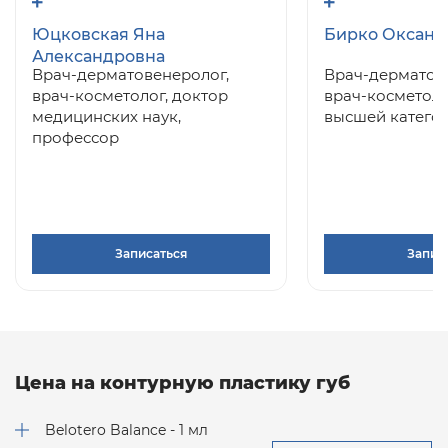
Юцковская Яна
Бирко Оксана
Александровна
Врач-дерматовенеролог,
Врач-дерматов
врач-косметолог, доктор
врач-косметоло
медицинских наук,
высшей катего
профессор
Записаться
Запис
Цена на контурную пластику губ
Belotero Balance - 1 мл