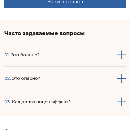
Написать отзыв
Часто задаваемые вопросы
01.
Это больно?
Мы используем безопасные препараты для анестезии,
02.
Это опасно?
благодаря которым процедура становится максимально
комфортной.
Процедура абсолютно безопасна. Все препараты для
03.
Как долго виден эффект?
контурной пластики сертифицированы.
Эффект от проведения процедуры виден сразу и
сохранится на протяжении длительного времени - 6-18