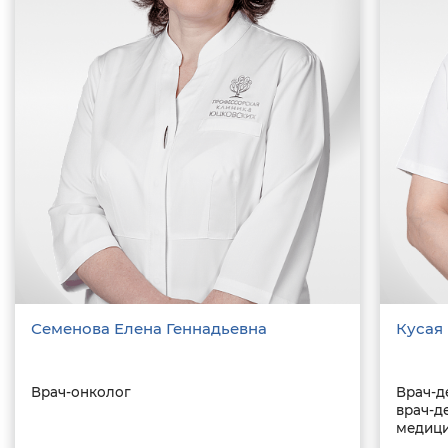
Семенова Елена Геннадьевна
Кусая
Врач-онколог
Врач-д
врач-д
медици