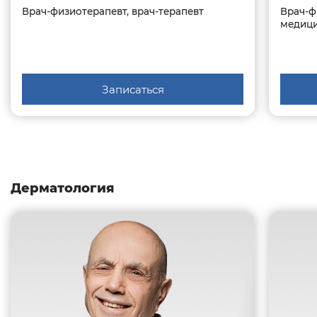
Врач-физиотерапевт, врач-терапевт
Врач-ф
медици
Записаться
Дерматология