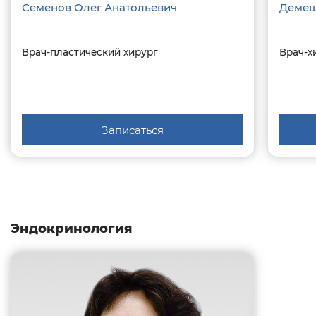
Семенов Олег Анатольевич
Демеш
Врач-пластический хирург
Врач-х
Записаться
Эндокринология