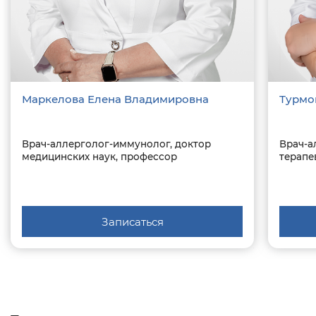
Маркелова Елена Владимировна
Турмо
Врач-аллерголог-иммунолог, доктор
Врач-а
медицинских наук, профессор
терапе
Записаться