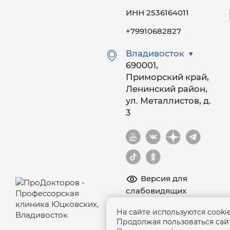
ИНН 2536164011
+79910682827
Владивосток
690001,
Приморский край,
Ленинский район,
ул. Металлистов, д.
3
Версия для
слабовидящих
Информация на сайте
На сайте используются cook
носит ознакомительный
Продолжая пользоваться сайт
характер и не является