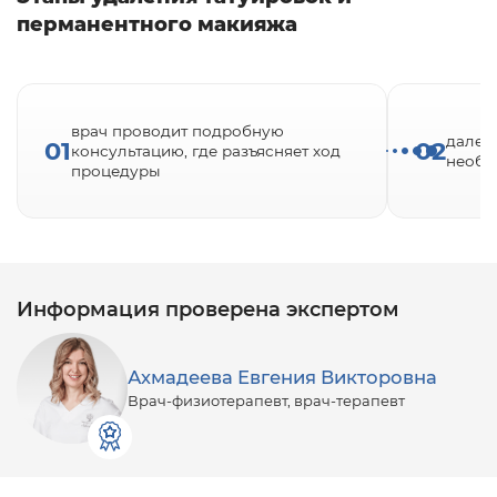
перманентного макияжа
врач проводит подробную
далее
01
02
консультацию, где разъясняет ход
необх
процедуры
Информация проверена экспертом
Ахмадеева Евгения Викторовна
Врач-физиотерапевт, врач-терапевт