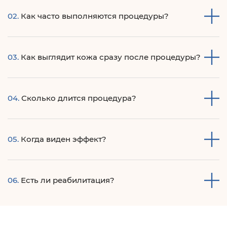
В зависимости от плотности, давности и глубины
02.
Как часто выполняются процедуры?
внесения пигмента в кожу, от 6 процедур.
Не чаще, чем 1 раз в 6 недель.
03.
Как выглядит кожа сразу после процедуры?
Сразу после процедуры мы можем наблюдать
04.
Сколько длится процедура?
покраснение и отечность в зоне воздействия лазером,
которые проходят в течение нескольких часов.
Процедура занимает в среднем от нескольких секунд до
05.
Когда виден эффект?
5-7 минут.
Эффект наступает постепенно, начиная с 3-4 недели.
06.
Есть ли реабилитация?
Период реабилитации длится 7-14 дней и включает в себя
ограничение водных, тепловых процедур, защиту от УФ