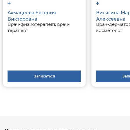
Ахмадеева Евгения
Висягина Ма
Викторовна
Алексеевна
Врач-физиотерапевт, врач-
Врач-дерматов
терапевт
косметолог
Записаться
Зап