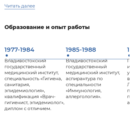
иммунной системы
Читать далее
консультация пациентов с бронхиальной
астмой, аллергическим ринитом,
аллергодерматозами
консультирование и наблюдение пациентов с
Образование и опыт работы
герпетической болезнью (в том числе ВЭБ-
инфекцией), папилломавирусной инфекцией,
совместно с дерматологом и гинекологом
1977-1984
1985-1988
19
консультирование и ведение пациентов с
нарушением репродуктивной функции
Владивостокский
Владивостокский
Го
(первичное и вторичное бесплодие) совместно
государственный
государственный
ин
с гинекологом
медицинский институт,
медицинский институт,
ус
консультирование и ведение пациентов с
специальность «Гигиена,
аспирантура по
вр
синдромом хронической усталости
санитария,
специальности
Ле
эпидемиология»,
«Иммунология,
пе
Совместно мы достигнем максимально возможного
квалификация «Врач-
аллергология».
пр
результата!
гигиенист, эпидемиолог»,
ал
диплом с отличием.