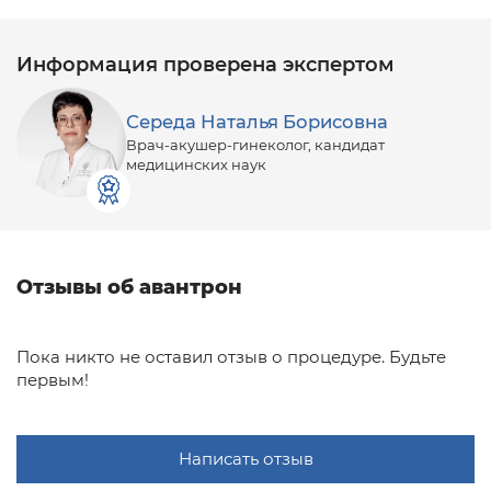
сидении (кресле) и не испытывает никаких болевых
ощущений. Каждая процедура длится примерно
около 20 минут. Для достижения лучшего лечебного
Информация проверена экспертом
эффекта рекомендовано провести 10 процедур.
Середа Наталья Борисовна
Врач-акушер-гинеколог, кандидат
медицинских наук
Отзывы об авантрон
Пока никто не оставил отзыв о процедуре. Будьте
первым!
Написать отзыв