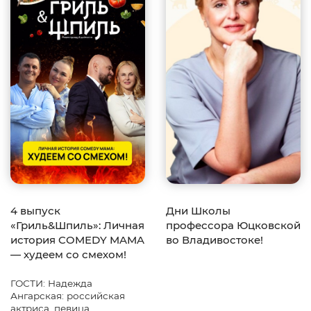
4 выпуск
Дни Школы
«Гриль&Шпиль»: Личная
профессора Юцковской
история COMEDY MAMA
во Владивостоке!
— худеем со смехом!
ГОСТИ: Надежда
Ангарская: российская
актриса, певица,