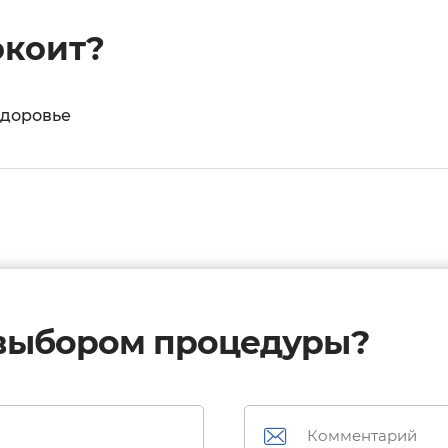
окоит?
здоровье
 выбором процедуры?