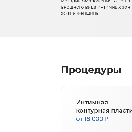
методик омоложения. Оно на
внешнего вида интимных зон 
жизни женщины.
Процедуры
Интимная
контурная пласт
от 18 000