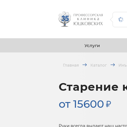
Услуги
Главная
Каталог
Инъ
Старение 
от 15600
Руки всегда выдают наш наст