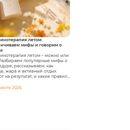
линотерапия летом:
Идеально ровный или
енчиваем мифы и говорим о
Разбираемся с криви
ах
Почему пенис может 
инотерапия летом – можно или
- и в каких случаях э
 Разбираем популярные мифы о
проблема.
дуре, рассказываем, как
е, жара и активный отдых
т на результат, и какие правила
ут сохранить эффект.
 июля 2026
10 июля 2026