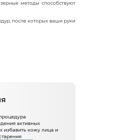
азерные методы способствуют
дур, после которых ваши руки
ия
 процедура
едения активных
х избавить кожу лица и
 старения