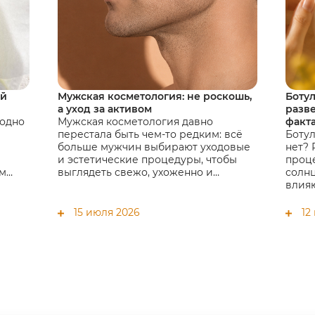
ой
Мужская косметология: не роскошь,
Боту
а уход за активом
разв
 одно
Мужская косметология давно
факт
перестала быть чем-то редким: всё
Ботул
больше мужчин выбирают уходовые
нет?
и эстетические процедуры, чтобы
проце
ым
выглядеть свежо, ухоженно и
солнц
уверенно. В статье разбираем,
влияю
почему мужчины приходят к
помог
косметологу, какие процедуры они
15 июля 2026
12
чаще выбирают и зачем это нужно не
только для внешности, но и для
качества жизни.