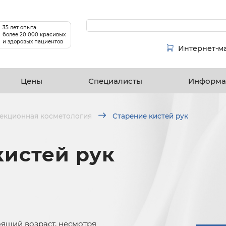
35 лет опыта
более 20 000 красивых
и здоровых пациентов
Интернет-м
Цены
Специалисты
Информа
екционная косметология
Старение кистей рук
кистей рук
оящий возраст, несмотря