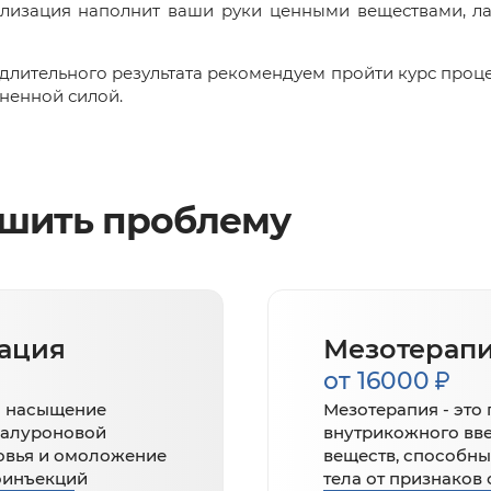
ализация наполнит ваши руки ценными веществами, л
длительного результата рекомендуем пройти курс проце
ненной силой.
ешить проблему
ация
Мезотерап
от 16000
о насыщение
Мезотерапия - это
иалуроновой
внутрикожного вв
овья и омоложение
веществ, способны
оинъекций
тела от признаков