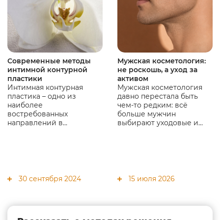
Современные методы
Мужская косметология:
интимной контурной
не роскошь, а уход за
пластики
активом
Интимная контурная
Мужская косметология
пластика – одно из
давно перестала быть
наиболее
чем-то редким: всё
востребованных
больше мужчин
направлений в
выбирают уходовые и
современной
эстетические процедуры,
эстетической
чтобы выглядеть свежо,
гинекологии,
ухоженно и уверенно. В
популярность которого с
статье разбираем, почему
каждым годом растет.
мужчины приходят к
косметологу, какие
30 сентября 2024
15 июля 2026
процедуры они чаще
выбирают и зачем это
нужно не только для
внешности, но и для