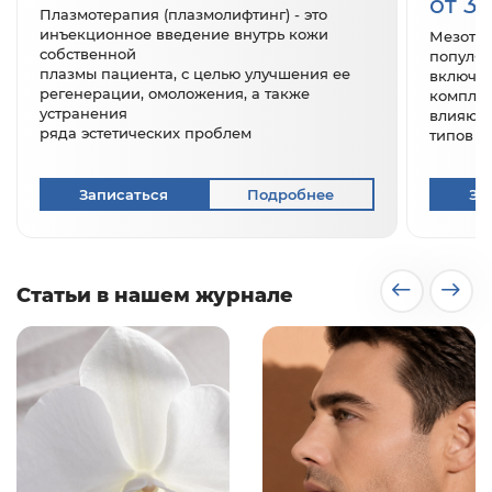
от 3
Плазмотерапия (плазмолифтинг) - это
инъекционное введение внутрь кожи
Мезотер
собственной
популяр
плазмы пациента, с целью улучшения ее
включа
регенерации, омоложения, а также
комплек
устранения
влияющи
ряда эстетических проблем
типов в
Записаться
Подробнее
За
Статьи в нашем журнале