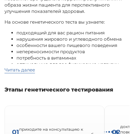
образа жизни пациента для перспективного
улучшения показателей здоровья.
На основе генетического теста вы узнаете:
подходящий для вас рацион питания
нарушения жирового и углеводного обмена
особенности вашего пищевого поведения
непереносимости продуктов
потребность в витаминах
оптимальную для вас физическую нагрузку
Читать далее
предрасположенность к наследственным
заболеваниям
Для чего нужна эта информация?
Этапы генетического тестирования
для составления pro-age программ управления
возрастом
для составления рациона питания и
поддержания оптимальной массы тела
для профилактики заболеваний
докто
возможность улучшить качество жизни в целом
приходите на консультацию к
01
02
повер