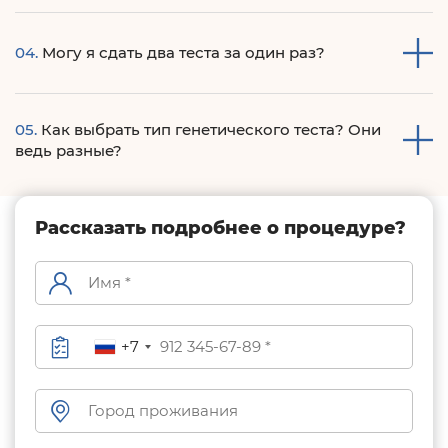
1 раз за всю жизнь.
04.
Могу я сдать два теста за один раз?
Конечно, большинство наших пациентов так и поступает,
05.
Как выбрать тип генетического теста? Они
в этом ограничений нет.
ведь разные?
Да, есть разные тесты с разным набором геном. Лучше
Рассказать подробнее о процедуре?
озвучить свои запросы и жалобы терапевту, а доктор
расскажет возможные варианты.
+7