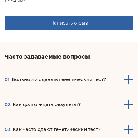
первым!
Написать отзыв
Часто задаваемые вопросы
01.
Больно ли сдавать генетический тест?
Нет, совсем не больно – нежный мазок с внутренней
02.
Как долго ждать результат?
поверхности щеки ватной палочкой.
Генетический паспорт составляется от 3 до 4 недель.
03.
Как часто сдают генетический тест?