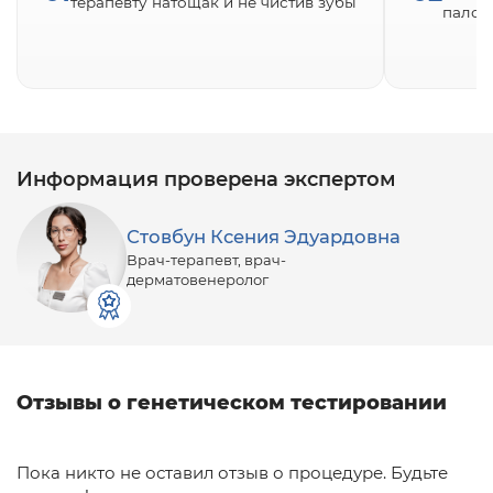
терапевту натощак и не чистив зубы
палоч
Информация проверена экспертом
Стовбун Ксения Эдуардовна
Врач-терапевт, врач-
дерматовенеролог
Отзывы о генетическом тестировании
Пока никто не оставил отзыв о процедуре. Будьте