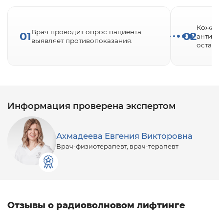
Кожа 
Врач проводит опрос пациента,
01
02
антис
выявляет противопоказания.
остат
Информация проверена экспертом
Ахмадеева Евгения Викторовна
Врач-физиотерапевт, врач-терапевт
Отзывы о радиоволновом лифтинге