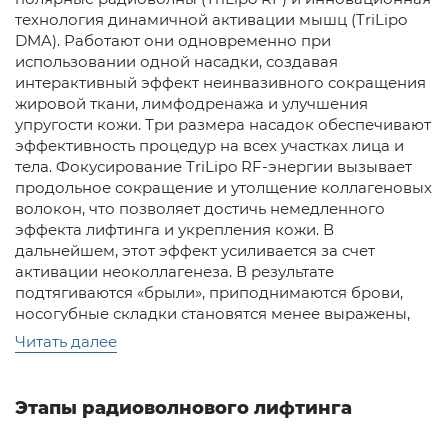
технология динамичной активации мышц (TriLipo
DMA). Работают они одновременно при
использовании одной насадки, создавая
интерактивный эффект неинвазивного сокращения
жировой ткани, лимфодренажа и улучшения
упругости кожи. Три размера насадок обеспечивают
эффективность процедур на всех участках лица и
тела. Фокусирование TriLipo RF-энергии вызывает
продольное сокращение и утолщение коллагеновых
волокон, что позволяет достичь немедленного
эффекта лифтинга и укрепления кожи. В
дальнейшем, этот эффект усиливается за счет
активации неоколлагенеза. В результате
подтягиваются «брыли», приподнимаются брови,
носогубные складки становятся менее выражены,
шрамы от акне и растяжки разглаживаются,
Читать далее
уменьшаются. Пропадает эффект апельсиновой
корки. Кожа становится более упругой,
выравнивается цвет лица: тени под глазами
Этапы радиоволнового лифтинга
светлеют, желтый оттенок сменяется розовым.