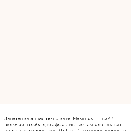
Запатентованная технология Maximus TriLipo™
включает в себя две эффективные технологии: три-
полярные радиоволны (TriLipo RF) и инновационная