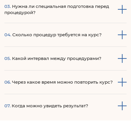
Может применяться на любых участках лица и тела,
03.
Нужна ли специальная подготовка перед
кроме подвижного века, бласти молочных желез и
процедурой?
щитовидной железы.
Нет. Если процедура проводится на лице, мужчинам
04.
Сколько процедур требуется на курс?
необходимо побриться перед процедурой.
В среднем, 6-8 процедур
05.
Какой интервал между процедурами?
7-10 дней
06.
Через какое время можно повторить курс?
Через 1 год
07.
Когда можно увидеть результат?
Видимые результаты заметны уже после 1 сеанса.