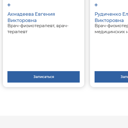
Ахмадеева Евгения
Рудиченко Е
Викторовна
Викторовна
Врач-физиотерапевт, врач-
Врач-физиотер
терапевт
медицинских 
Записаться
Зап