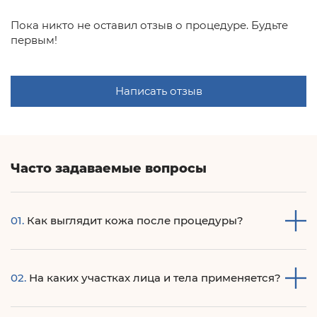
Пока никто не оставил отзыв о процедуре. Будьте
первым!
Написать отзыв
Часто задаваемые вопросы
01.
Как выглядит кожа после процедуры?
Сразу после процедуры наблюдается легкое
02.
На каких участках лица и тела применяется?
покравнение кожи, как после сауны, которое проходит в
течение 30-40 мин.