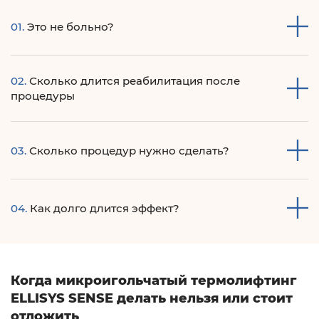
01.
Это не больно?
После проведения анестезии процедура становится
02.
Сколько длится реабилитация после
безболезненной.
процедуры
в среднем краснота держится около часа, полное
03.
Сколько процедур нужно сделать?
восстановление до 48 часов
Количество процедур на курс в среднем варьируется от 1
04.
Как долго длится эффект?
до 3 процедур. Интервал 1.5-2 месяца.
Продолжительность эффекта индивидуальна для
каждого пациента, в среднем от 6 до 18 месяцев.
Когда микроигольчатый термолифтинг
ELLISYS SENSE делать нельзя или стоит
отложить