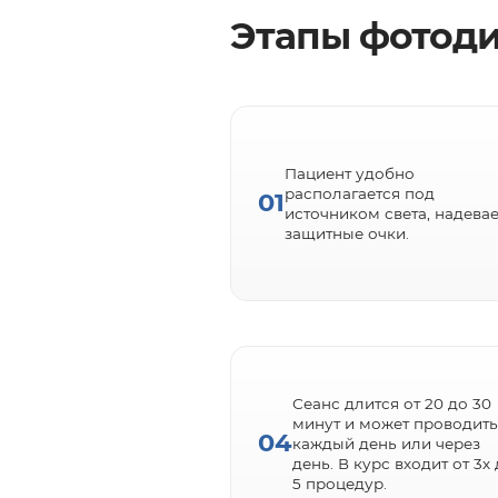
Этапы фотод
Пациент удобно
располагается под
01
источником света, надевае
защитные очки.
Сеанс длится от 20 до 30
минут и может проводить
04
каждый день или через
день. В курс входит от 3х
5 процедур.