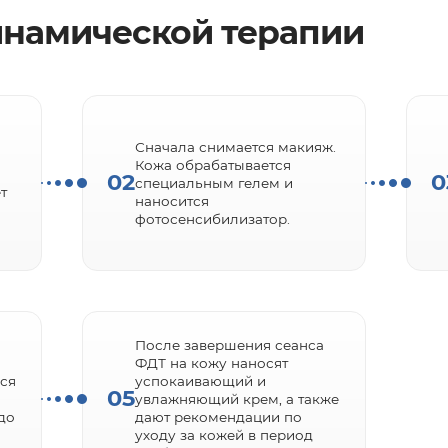
инамической терапии
Сначала снимается макияж.
Кожа обрабатывается
02
0
специальным гелем и
т
наносится
фотосенсибилизатор.
После завершения сеанса
ФДТ на кожу наносят
ся
успокаивающий и
05
увлажняющий крем, а также
 до
дают рекомендации по
уходу за кожей в период