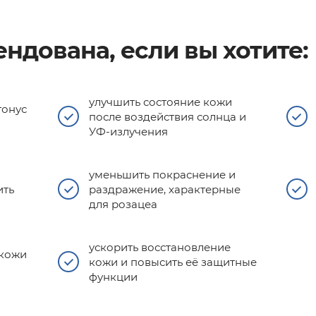
ндована, если вы хотите:
улучшить состояние кожи
тонус
после воздействия солнца и
УФ-излучения
уменьшить покраснение и
ить
раздражение, характерные
для розацеа
ускорить восстановление
 кожи
кожи и повысить её защитные
функции