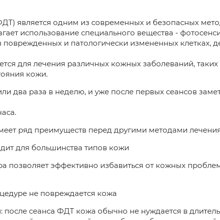
ДТ) является одним из современных и безопасных мет
агает использование специального вещества - фотосенс
в поврежденных и патологически измененных клетках, д
тся для лечения различных кожных заболеваний, таких к
ояния кожи.
и два раза в неделю, и уже после первых сеансов замет
часа.
меет ряд преимуществ перед другими методами лечения
одит для большинства типов кожи
а позволяет эффективно избавиться от кожных проблем,
оцедуре не повреждается кожа
: после сеанса ФДТ кожа обычно не нуждается в длител